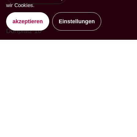
wir Cookies.
akzeptieren
Einstellungen
Dorfplatz 10
6060 Sarnen
T 041 660 13 41
sarnen@papeterie-spichtig.ch
Marktgasse 7
6370 Stans
T 041 610 11 79
stans@papeterie-spichtig.ch